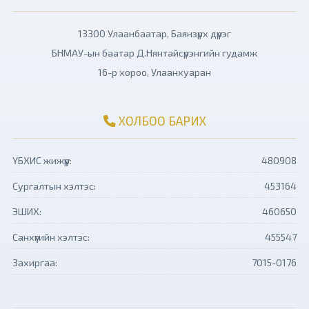
13300 Улаанбаатар, Баянзүрх дүүрэг
БНМАУ-ын баатар Д.Нянтайсүрэнгийн гудамж
16-р хороо, Улаанхуаран
ХОЛБОО БАРИХ
ҮБХИС жижүүр:
480908
Сургалтын хэлтэс:
453164
ЭШИХ:
460650
Санхүүгийн хэлтэс:
455547
Захиргаа:
7015-0176