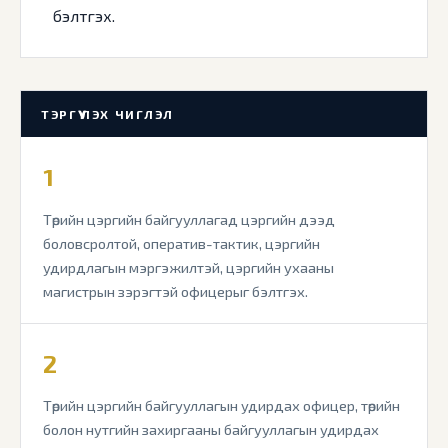
бэлтгэх.
ТЭРГҮҮЛЭХ ЧИГЛЭЛ
1
Төрийн цэргийн байгууллагад цэргийн дээд
боловсролтой, оператив-тактик, цэргийн
удирдлагын мэргэжилтэй, цэргийн ухааны
магистрын зэрэгтэй офицерыг бэлтгэх.
2
Төрийн цэргийн байгууллагын удирдах офицер, төрийн
болон нутгийн захиргааны байгууллагын удирдах