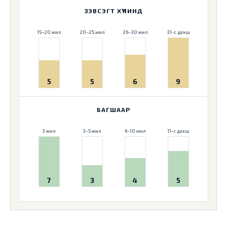
ЗЭВСЭГТ ХҮЧИНД
15–20 жил
20–25 жил
26–30 жил
31-с дээш
5
5
6
9
БАГШААР
3 жил
3–5 жил
6–10 жил
11-с дээш
7
3
4
5