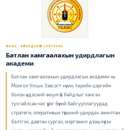
ҮБХИС · БҮРЭЛДЭХҮҮН СУРГУУЛЬ
Батлан хамгаалахын
удирдлагын
академи
Батлан хамгаалахын удирдлагын академи нь
Монгол Улсын Зэвсэгт хүчин, төрийн цэргийн
болон үндэсний аюулгүй байдлыг хангах
тусгайлсан чиг үүрэг бүхий байгууллагуудад
стратеги, оперативын түвшний удирдах ажилтан
бэлтгэх, давтан сургах, мэргэжил дээшлүүлэх