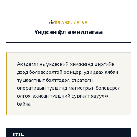
ҮЙЛ АЖИЛЛАГАА
Үндсэн үйл ажиллагаа
Академи нь үндэсний хэмжээнд цэргийн
дээд боловсролтой офицер, удирдах албан
тушаалтныг бэлтгэдэг, стратеги,
оперативын түвшинд магистрын боловсрол
олгох, ахисан түвшний сургалт явуулж
байна.
БҮТЭЦ