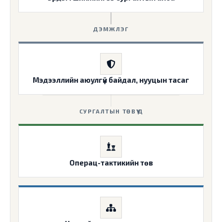
ДЭМЖЛЭГ
Мэдээллийн аюулгүй байдал, нууцын тасаг
СУРГАЛТЫН ТӨВҮҮД
Операц-тактикийн төв