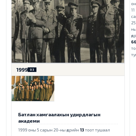
о
11
са
25
н
өд
6
то
ту
1999
03
Батлан хамгаалахын удирдлагын
академи
1999 оны 5 сарын 20-ны өдрийн
13
тоот тушаал