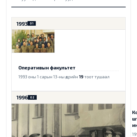
1993
01
Оперативын факультет
1993 оны 1 сарын 13-ны өдрийн
19
тоот тушаал
1996
02
К
ш
и
19