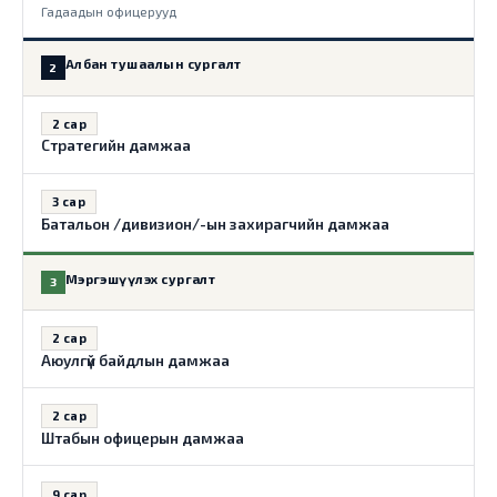
Гадаадын офицерууд
Албан тушаалын сургалт
2
2 сар
Стратегийн дамжаа
3 сар
Батальон /дивизион/-ын захирагчийн дамжаа
Мэргэшүүлэх сургалт
3
2 сар
Аюулгүй байдлын дамжаа
2 сар
Штабын офицерын дамжаа
9 сар