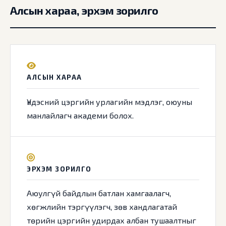
Алсын хараа, эрхэм зорилго
АЛСЫН ХАРАА
Үндэсний цэргийн урлагийн мэдлэг, оюуны
манлайлагч академи болох.
ЭРХЭМ ЗОРИЛГО
Аюулгүй байдлын батлан хамгаалагч,
хөгжлийн тэргүүлэгч, зөв хандлагатай
төрийн цэргийн удирдах албан тушаалтныг