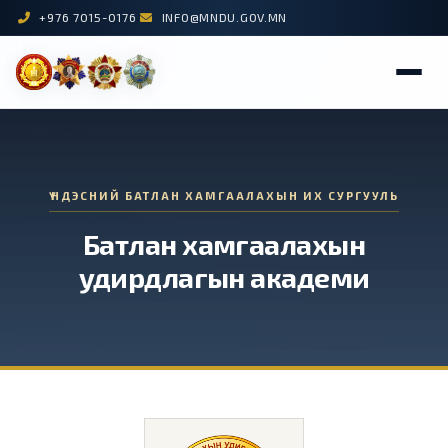
+976 7015-0176
INFO@MNDU.GOV.MN
ҮНДЭСНИЙ БАТЛАН ХАМГААЛАХЫН ИХ СУРГУУЛЬ
Батлан хамгаалахын
удирдлагын академи