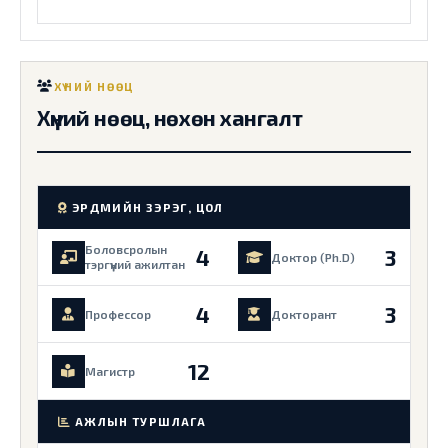
ХҮНИЙ НӨӨЦ
Хүний нөөц, нөхөн хангалт
ЭРДМИЙН ЗЭРЭГ, ЦОЛ
Боловсролын
4
3
Доктор (Ph.D)
тэргүүний ажилтан
4
3
Профессор
Докторант
12
Магистр
АЖЛЫН ТУРШЛАГА