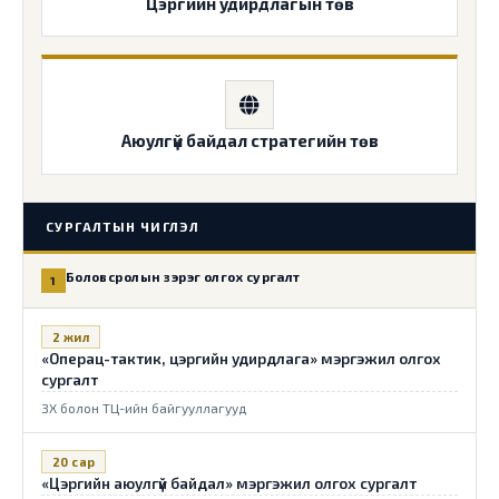
Цэргийн удирдлагын төв
Аюулгүй байдал стратегийн төв
СУРГАЛТЫН ЧИГЛЭЛ
Боловсролын зэрэг олгох сургалт
1
2 жил
«Операц-тактик, цэргийн удирдлага» мэргэжил олгох
сургалт
ЗХ болон ТЦ-ийн байгууллагууд
20 сар
«Цэргийн аюулгүй байдал» мэргэжил олгох сургалт