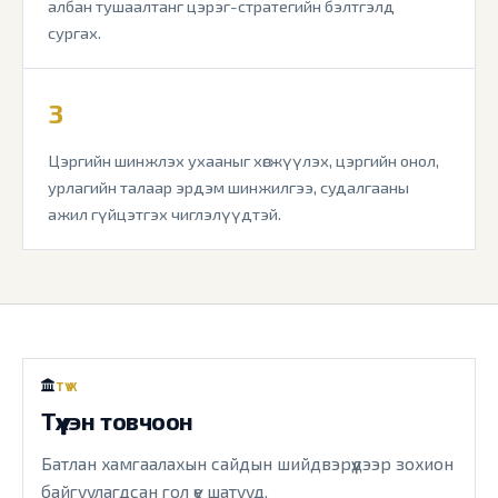
албан тушаалтанг цэрэг-стратегийн бэлтгэлд
сургах.
3
Цэргийн шинжлэх ухааныг хөгжүүлэх, цэргийн онол,
урлагийн талаар эрдэм шинжилгээ, судалгааны
ажил гүйцэтгэх чиглэлүүдтэй.
ТҮҮХ
Түүхэн товчоон
Батлан хамгаалахын сайдын шийдвэрүүдээр зохион
байгуулагдсан гол үе шатууд.