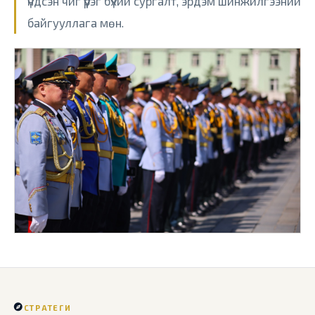
үндсэн чиг үүрэг бүхий сургалт, эрдэм шинжилгээний
байгууллага мөн.
СТРАТЕГИ