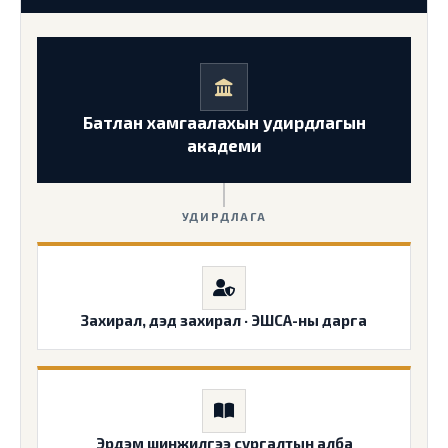
Батлан хамгаалахын удирдлагын
академи
УДИРДЛАГА
Захирал, дэд захирал · ЭШСА-ны дарга
Эрдэм шинжилгээ сургалтын алба