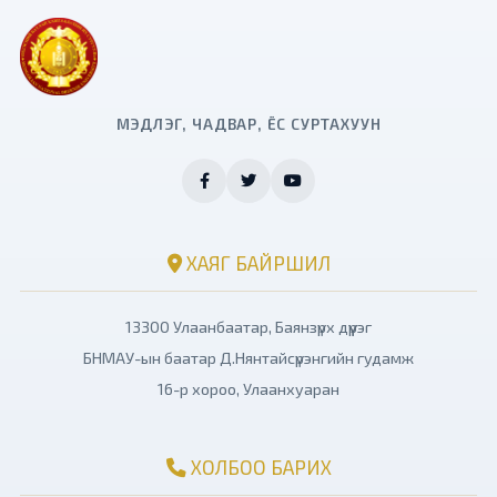
МЭДЛЭГ, ЧАДВАР, ЁС СУРТАХУУН
ХАЯГ БАЙРШИЛ
13300 Улаанбаатар, Баянзүрх дүүрэг
БНМАУ-ын баатар Д.Нянтайсүрэнгийн гудамж
16-р хороо, Улаанхуаран
ХОЛБОО БАРИХ