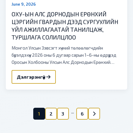
June 9, 2026
ОХУ-ЫН АЛС ДОРНОДЫН ЕРӨНХИЙ
ЦЭРГИЙН ГВАРДЫН ДЭЭД СУРГУУЛИЙН
ҮЙЛ АЖИЛЛАГААТАЙ ТАНИЛЦАЖ,
ТУРШЛАГА СОЛИЛЦЛОО
Монгол Улсын Зэвсэгт хүчний төлөөлөгчдийн
бүрэлдэхүүн 2026 оны 6 дугаар сарын 1–6-ны өдрүүдэд
Оросын Холбооны Улсын Алс Дорнодын Ерөнхий
цэргийн гвардын дээд сургуульд ажиллаж, тус
сургуулийн сургалт,...
Дэлгэрэнгүй
...
1
2
3
6