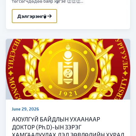
төгсөгчдөдөө баяр хүргэе 👏👏👏...
Дэлгэрэнгүй
June 29, 2026
АЮУЛГҮЙ БАЙДЛЫН УХААНААР
ДОКТОР (Ph.D)-ЫН ЗЭРЭГ
ХАМГААЛУУЛАХ ДЭД ЗӨВЛӨЛИЙН ХУРАЛ