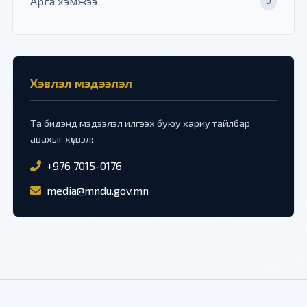
Арга хэмжээ
0
Хэвлэл мэдээлэл
Та бидэнд мэдээлэл илгээх буюу хариу тайлбар
авахыг хүсвэл:
+976 7015-0176
media@mndu.gov.mn