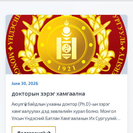
June 30, 2026
докторын зэрэг хамгаална
Аюулгүй байдлын ухааны доктор (Ph.D)-ын зэрэг
хамгаалуулах дэд зөвлөлийн хурал болно. Монгол
Улсын Үндэсний Батлан Хамгаалахын Их Сургуулийн
докторант Д.Оюунцэцэг “Үндэсний аюулгүй байдалд
бүс нутгий...
Дэлгэрэнгүй