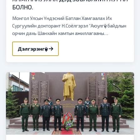
БОЛНО.
Монгол Улсын Үндэсний Батлан Хамгаалах Их
Сургуулийн докторант Н.Соёлгэрэл “Аюулгүй байдлын
орчин дахь Шанхайн хамтын ажиллагааны
байгууллагын төлөвшил, Монгол Улсын оролцоо”
сэдвээр Доктор (Ph.D)-ын ...
Дэлгэрэнгүй