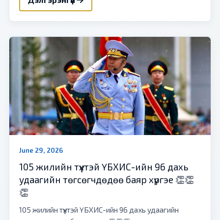
June 29, 2026
105 жилийн түүхтэй ҮБХИС-ийн 96 дахь
удаагийн төгсөгчдөдөө баяр хүргэе 👏👏
👏
105 жилийн түүхтэй ҮБХИС-ийн 96 дахь удаагийн