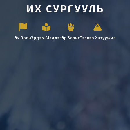
ИХ СУРГУУЛЬ
Эх Орон
Эрдэм Мэдлэг
Эр Зориг
Тэсвэр Хатуужил