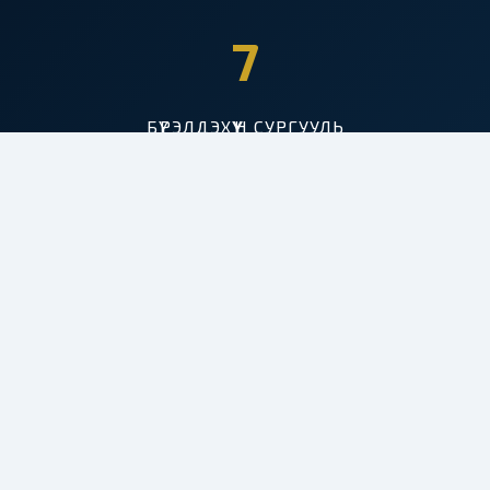
7
БҮРЭЛДЭХҮҮН СУРГУУЛЬ
50+
ХӨТӨЛБӨР
3000+
СУРАЛЦАГЧ