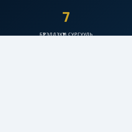
7
БҮРЭЛДЭХҮҮН СУРГУУЛЬ
50+
ХӨТӨЛБӨР
3000+
СУРАЛЦАГЧ