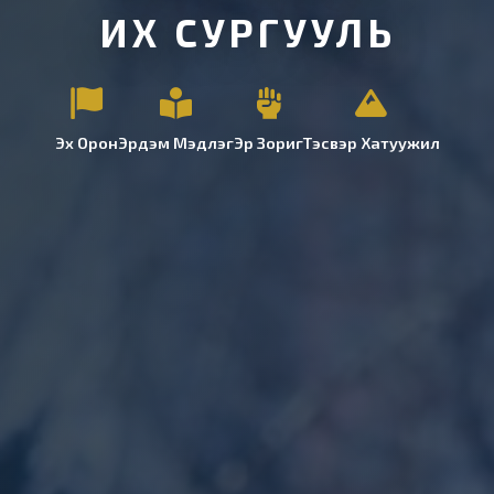
ИХ СУРГУУЛЬ
Эх Орон
Эрдэм Мэдлэг
Эр Зориг
Тэсвэр Хатуужил