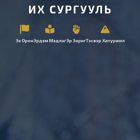
ИХ СУРГУУЛЬ
Эх Орон
Эрдэм Мэдлэг
Эр Зориг
Тэсвэр Хатуужил