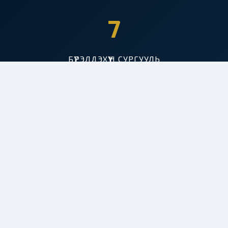
7
БҮРЭЛДЭХҮҮН СУРГУУЛЬ
50+
ХӨТӨЛБӨР
3000+
СУРАЛЦАГЧ